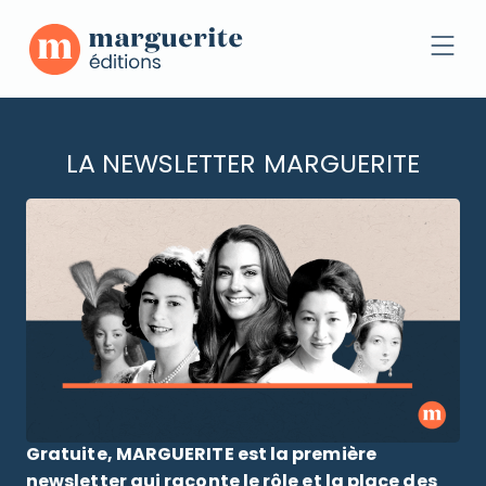
Accéder Au Contenu
Men
LA NEWSLETTER MARGUERITE
Gratuite, MARGUERITE est la première
newsletter qui raconte le rôle et la place des